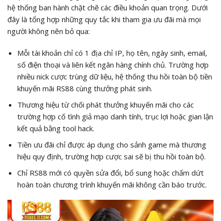
hệ thống ban hành chặt chẽ các điều khoản quan trọng. Dưới
đây là tổng hợp những quy tắc khi tham gia ưu đãi mà mọi
người không nên bỏ qua:
Mỗi tài khoản chỉ có 1 địa chỉ IP, họ tên, ngày sinh, email,
số điện thoại và liên kết ngân hàng chính chủ. Trường hợp
nhiều nick cược trùng dữ liệu, hệ thống thu hồi toàn bộ tiền
khuyến mãi RS88 cùng thưởng phát sinh.
Thương hiệu từ chối phát thưởng khuyến mãi cho các
trường hợp cố tình giả mạo danh tính, trục lợi hoặc gian lận
kết quả bằng tool hack.
Tiền ưu đãi chỉ được áp dụng cho sảnh game mà thương
hiệu quy định, trường hợp cược sai sẽ bị thu hồi toàn bộ.
Chỉ RS88 mới có quyền sửa đổi, bổ sung hoặc chấm dứt
hoàn toàn chương trình khuyến mãi không cần báo trước.