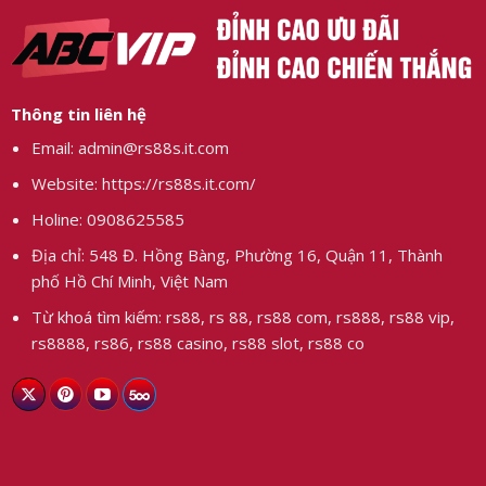
L
T
à
S
Q
u
h
n
ố
u
ậ
ô
h
Đ
ả
t
n
C
ộ
B
g
h
c
ắ
M
u
Đ
t
i
ẩ
Thông tin liên hệ
ắ
C
n
n
c
ầ
h
Email:
admin@rs88s.it.com
u
T
S
h
Website:
https://rs88s.it.com/
ố
ắ
B
n
Holine: 0908625585
á
g
c
L
Địa chỉ: 548 Đ. Hồng Bàng, Phường 16, Quận 11, Thành
h
ớ
phố Hồ Chí Minh, Việt Nam
T
n
h
Từ khoá tìm kiếm: rs88, rs 88, rs88 com, rs888, rs88 vip,
ắ
n
rs8888, rs86, rs88 casino, rs88 slot, rs88 co
g