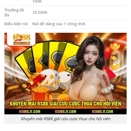
100K
Thưởng tối
25.000K
đa
Điều kiện rút
Rút dễ dàng sau 1 vòng chơi
Khuyến mãi RS88 giải cứu cược thua cho hội viên