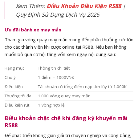
Xem Thêm:
Điều Khoản Điều Kiện RS88
|
Quy Định Sử Dụng Dịch Vụ 2026
Ưu đãi bánh xe may mắn
Tham gia vòng quay may mắn mang đến phần thưởng cực lớn
cho các thành viên khi cược online tại RS88. Nếu bạn không
muốn bỏ qua cơ hội tăng vốn xem ngay nội dung sau:
Hạng mục
Thông tin chi tiết
Chú ý
1 điểm = 1000VNĐ
Điều kiện
Tài khoản có tổng điểm nạp tích lũy từ 1.000K
Thưởng tối đa
1.000 vòng quay may mắn
Điều kiện rút
1 vòng hợp lệ
Điều khoản chặt chẽ khi đăng ký khuyến mãi
RS88
Để phát triển không gian giải trí chuyên nghiệp và công bằng,