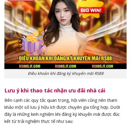
Điều khoản khi đăng ký khuyến mãi RS88
Lưu ý khi thao tác nhận ưu đãi nhà cái
Bên cạnh các quy tắc quan trọng, hội viên cũng nên tham
khảo một số lưu ý hữu ích được chuyên gia tổng hợp. Dưới
đây là những kinh nghiệm khi đăng ký khuyến mãi được đúc
kết từ trải nghiệm thực tế như sau: