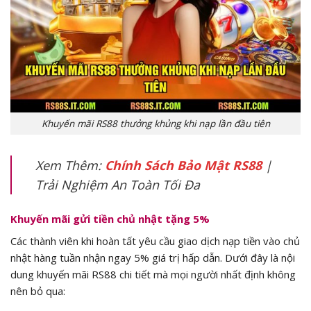
Khuyến mãi RS88 thưởng khủng khi nạp lần đầu tiên
Xem Thêm:
Chính Sách Bảo Mật RS88
|
Trải Nghiệm An Toàn Tối Đa
Khuyến mãi gửi tiền chủ nhật tặng 5%
Các thành viên khi hoàn tất yêu cầu giao dịch nạp tiền vào chủ
nhật hàng tuần nhận ngay 5% giá trị hấp dẫn. Dưới đây là nội
dung khuyến mãi RS88 chi tiết mà mọi người nhất định không
nên bỏ qua: