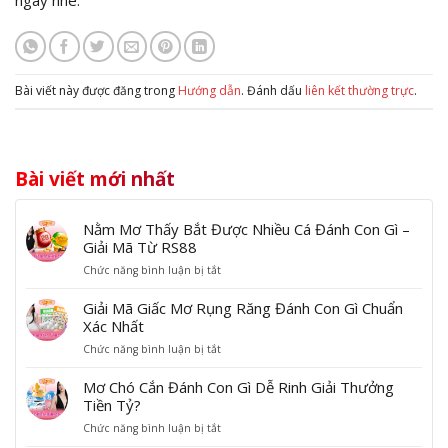
Bài viết này được đăng trong
Hướng dẫn
. Đánh dấu
liên kết thường trực
.
Bài viết mới nhất
Nằm Mơ Thấy Bắt Được Nhiều Cá Đánh Con Gì –
Giải Mã Từ RS88
ở
Chức năng bình luận bị tắt
N
ằ
Giải Mã Giấc Mơ Rụng Răng Đánh Con Gì Chuẩn
m
Xác Nhất
M
ở
Chức năng bình luận bị tắt
ơ
G
T
i
h
Mơ Chó Cắn Đánh Con Gì Dễ Rinh Giải Thưởng
ả
ấ
Tiền Tỷ?
i
y
ở
Chức năng bình luận bị tắt
M
B
M
ã
ắ