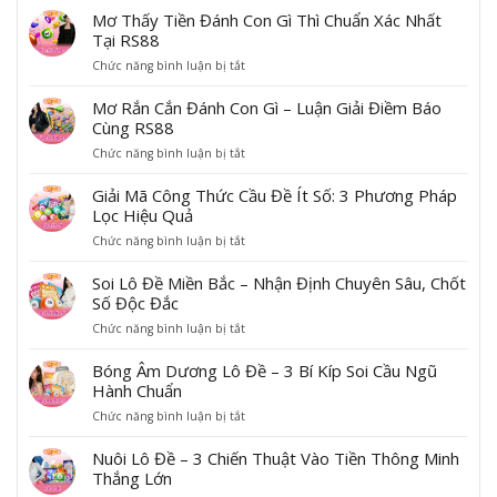
ơ
G
t
Mơ Thấy Tiền Đánh Con Gì Thì Chuẩn Xác Nhất
C
i
Đ
Tại RS88
h
ấ
ư
ở
Chức năng bình luận bị tắt
ó
c
ợ
M
C
M
c
ơ
ắ
ơ
N
Mơ Rắn Cắn Đánh Con Gì – Luận Giải Điềm Báo
T
n
R
h
Cùng RS88
h
Đ
ụ
i
ở
Chức năng bình luận bị tắt
ấ
á
n
ề
M
y
n
g
u
ơ
T
h
R
Giải Mã Công Thức Cầu Đề Ít Số: 3 Phương Pháp
C
R
i
C
ă
á
Lọc Hiệu Quả
ắ
ề
o
n
Đ
ở
Chức năng bình luận bị tắt
n
n
n
g
á
G
C
Đ
G
Đ
n
i
ắ
á
ì
Soi Lô Đề Miền Bắc – Nhận Định Chuyên Sâu, Chốt
á
h
ả
n
n
D
n
C
Số Độc Đắc
i
Đ
h
ễ
h
o
ở
Chức năng bình luận bị tắt
M
á
C
R
C
n
S
ã
n
o
i
o
G
o
C
h
n
Bóng Âm Dương Lô Đề – 3 Bí Kíp Soi Cầu Ngũ
n
n
ì
i
ô
C
G
h
G
Hành Chuẩn
–
L
n
o
ì
G
ì
G
ở
Chức năng bình luận bị tắt
ô
g
n
T
i
C
i
B
Đ
T
G
h
ả
h
ả
ó
ề
h
ì
Nuôi Lô Đề – 3 Chiến Thuật Vào Tiền Thông Minh
ì
i
u
i
n
M
ứ
–
C
T
Thắng Lớn
ẩ
M
g
i
c
L
h
h
n
ã