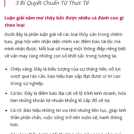
3 Bí Quyết Chuẩn Từ Thực Tế
Luận giải nằm mơ thấy bắt được nhiều cá đánh con gì
theo loại
Dưới đây là phần luận giải về các loại thủy sản trong chiêm
bao, giúp hội viên nhận diện chính xác điềm báo tài lộc mà
mình nhận được. Mỗi loại sẽ mang một thông điệp riêng biệt
về vận may cùng những con số khởi sắc trong tương lai.
Chép vàng: Đây là biểu tượng của sự thăng tiến, nỗ lực
vượt qua rào cản, báo hiệu bạn sắp đạt được vị trí cao
trong sự nghiệp.
Cá lóc: Đây là điềm báo đại cát về lộ trình kinh doanh, hứa
hẹn những khoản lợi nhuận khổng lồ sắp đổ về túi.
Cá rô: Báo hiệu những tin vui nhỏ nhưng liên tục, giúp tinh
thần phấn chấn, cuộc sống trở nên suôn sẻ, hanh thông
hơn.