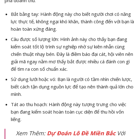
phá doanh thu.
Bắt bằng tay: Hành động này cho biết người chơi có năng
lực thực tế, không ngại khó khăn, thành công đến với bạn là
hoàn toàn xứng đáng.
Câu được số lượng lớn: Hình ảnh này cho thấy bạn đang
kiểm soát tốt lộ trình sự nghiệp nhờ sự kiên nhẫn cùng
chiến thuật nhạy bén. Đây là điềm báo đại cát, hội viên nên
giải mã ngay nằm mơ thấy bắt được nhiều cá đánh con gì
để tìm ra con số chuẩn xác.
Sử dụng lưới hoặc vó: Bạn là người có tầm nhìn chiến lược,
biết cách tận dụng nguồn lực để tạo nên thành quả lớn cho
mình.
Tát ao thu hoạch: Hành động này tượng trưng cho việc
bạn đang kiểm soát hoàn toàn cục diện để thu hồi vốn
liếng.
Xem Thêm:
Dự Đoán Lô Đề Miền Bắc
Với