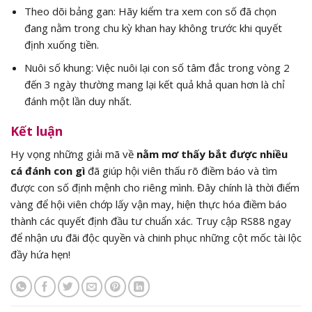
Theo dõi bảng gan: Hãy kiểm tra xem con số đã chọn
đang nằm trong chu kỳ khan hay không trước khi quyết
định xuống tiền.
Nuôi số khung: Việc nuôi lại con số tâm đắc trong vòng 2
đến 3 ngày thường mang lại kết quả khả quan hơn là chỉ
đánh một lần duy nhất.
Kết luận
Hy vọng những giải mã về
nằm mơ thấy bắt được nhiều
cá đánh con gì
đã giúp hội viên thấu rõ điềm báo và tìm
được con số định mệnh cho riêng mình. Đây chính là thời điểm
vàng để hội viên chớp lấy vận may, hiện thực hóa điềm báo
thành các quyết định đầu tư chuẩn xác. Truy cập RS88 ngay
để nhận ưu đãi độc quyền và chinh phục những cột mốc tài lộc
đầy hứa hẹn!