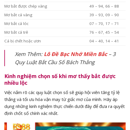
Mơ bắt được chép vàng
49 – 94, 66 – 88
Mơ bắt cá vàng
39 – 93, 09 – 90
Mơ bắt cá lóc
07 – 70, 17 – 71
Mơ bắt cá trê
76 – 67, 45 – 54
Cá bị chết hoặc ươn
04 – 40, 14 – 41
Xem Thêm:
Lô Đề Bạc Nhớ Miền Bắc
– 3
Quy Luật Bắt Cầu Số Bách Thắng
Kinh nghiệm chọn số khi mơ thấy bắt được
nhiều lộc
Việc nắm rõ các quy luật chọn số sẽ giúp hội viên tăng tỷ lệ
thắng và tối ưu hóa vận may từ giấc mơ của mình. Hãy áp
dụng những kinh nghiệm thực chiến dưới đây để đưa ra quyết
định chốt số chính xác nhất.