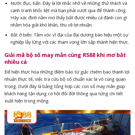
Nước đục, bẩn: Đây là lời nhắc nhở về những thử thách và
cạnh tranh khốc liệt mà bạn phải vượt qua để thành công.
Hãy xác định nằm mơ thấy bắt được nhiều cá đánh con gì
nhằm hóa giải khó khăn, thu về lợi nhuận.
Bắt ở biển: Tầm vóc vĩ đại của đại dương báo hiệu một sự
nghiệp lẫy lừng với các tham vọng lớn sắp thành hiện thực.
Giải mã bộ số may mắn cùng RS88 khi mơ bắt
nhiều cá
Để hiện thực hóa những điềm báo từ giấc chiêm bao thành lợi
nhuận thực tế, việc tra cứu bộ số chuẩn xác là vô cùng quan
trọng. Dưới đây là bảng tổng hợp các con số may mắn giúp
khách hàng tận dụng cơ hội đổi đời thông qua từng chi tiết
xuất hiện trong mộng.