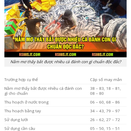
Nằm mơ thấy bắt được nhiều cá đánh con gì chuẩn độc đắc?
Trường hợp cụ thể
Cặp số may mắn
Nằm mơ thấy bắt được nhiều cá đánh con
38 – 83, 18 – 81,
gì cho chuẩn
08 – 80
Thu hoạch ở nước trong
06 – 60, 68 – 86
Thu hoạch bằng tay
34 – 43, 79 – 97
Sử dụng lưới
26 – 62, 27 – 72
Sử dụng cần câu
05 – 50, 15 – 51